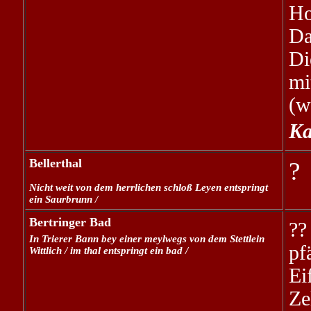
Ho
D
Di
mi
(w
Ka
Bellerthal
?
Nicht weit von dem herrlichen schloß Leyen entspringt
ein Saurbrunn /
Bertringer Bad
?
In Trierer Bann bey einer meylwegs von dem Stettlein
pf
Wittlich / im thal entspringt ein bad /
Ei
Ze