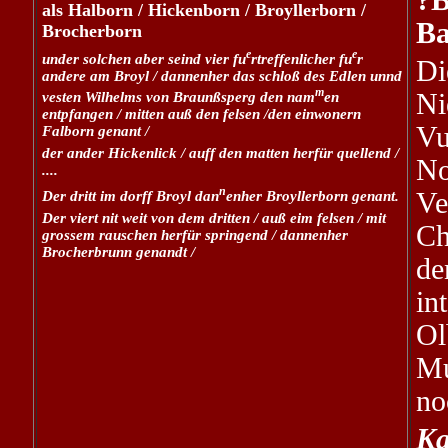
?B
als Halborn / Hickenborn / Broyllerborn /
Ba
Brocherborn
e
e
under solchen aber seind vier fu
rtreffenlicher fu
r
Di
andere am Broyl / dannenher das schloß des Edlen unnd
m
Ni
vesten Wilhelms von Braunßsperg den nam
en
entpfangen / mitten auß den felsen /den einwonern
Vu
Falborn genant /
der ander Hickenlick / auff den matten herfür quellend /
N
....
n
Ve
Der dritt im dorff Broyl dan
enher Broyllerborn genant.
Der viert nit weit von dem dritten / auß eim felsen / mit
Ch
grossem rauschen herfür springend / dannenher
Brocherbrunn genandt /
de
in
Ol
Mu
no
Ka