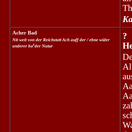
Th
Ka
Acher Bad
?
Nit weit von der Reichstatt Ach auff der / ebne wider
He
e
anderer ba
der Natur
De
Al
au
A
Aa
za
sc
Wa