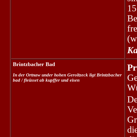
15
Be
fr
(w
Ka
Brintzbacher Bad
Pr
In der Ortnaw under hohen Geroltzeck ligt Brintzbacher
Ge
bad / fleüsset ab kupffer und eisen
Wü
De
Ve
Gr
di