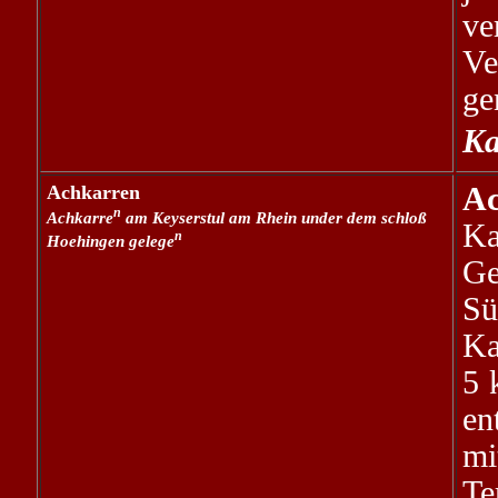
ve
Ve
ge
Ka
Achkarren
Ac
n
Achkarre
am Keyserstul am Rhein under dem schloß
Ka
n
Hoehingen gelege
Ge
Sü
Ka
5 
en
mi
T