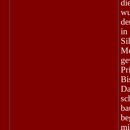
di
wu
de
in
Si
Me
g
Pr
Bi
Da
sc
ba
be
mi