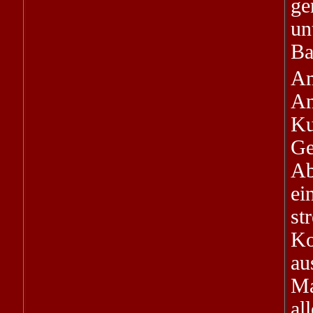
ge
un
Ba
Am
An
Ku
Ge
Ab
ei
s
Ko
au
Ma
al