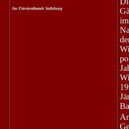
Di
Im Fürstenthumb Saltzburg
Gà
im
Na
de
Wi
po
Ja
Wi
19
Jä
Ba
A
Ge