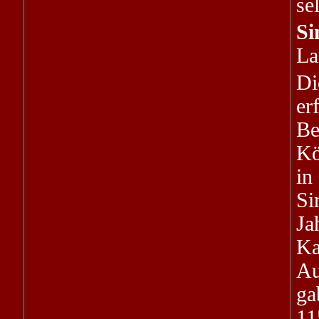
se
Si
La
Di
er
Be
Kö
in
Si
Ja
Ka
Au
ga
11