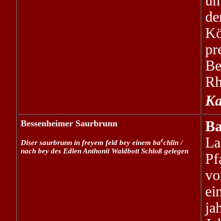
un
de
Kö
pr
Be
Rh
Ka
Bessenheimer Saurbrunn
Ba
La
e
Diser saurbrunn in freyem feld bey einem ba
chlin /
nach bey des Edlen Anthonii Waldbott Schloß gelegen
Pf
vo
ei
ja