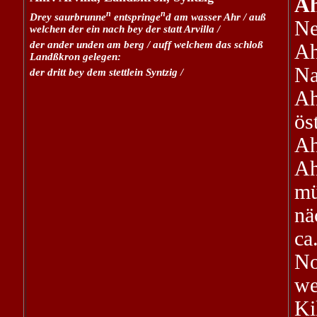
Ah
n
n
Drey saurbrunne
entspringe
d am wasser Ahr / auß
N
welchen der ein nach bey der statt Arvilla /
der ander unden am berg / auff welchem das schloß
Ah
Landßkron gelegen:
Na
der dritt bey dem stettlein Syntzig /
Ah
ös
Ah
Ah
m
nä
ca
No
we
Ki