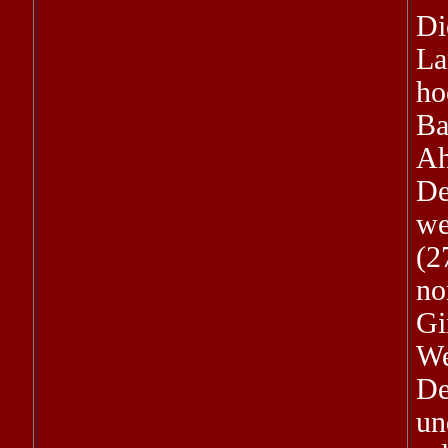
D
L
ho
Ba
A
De
we
(2
no
G
We
De
un