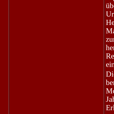
üb
Ur
He
Ma
zu
h
Re
ei
Di
be
Mo
J
Er