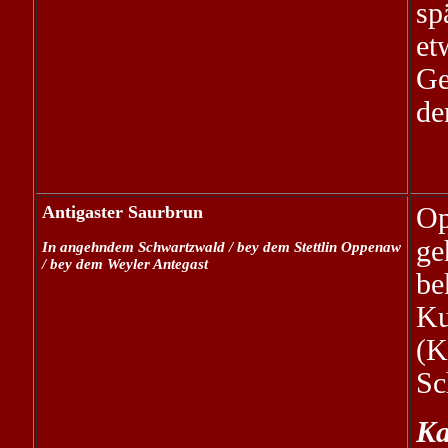
sp
et
Ge
de
Antigaster Saurbrun
O
ge
In angehndem Schwartzwald / bey dem Stettlin Oppenaw
/ bey dem Weyler Antegast
be
Ku
(
Sc
Ka