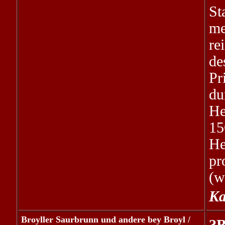
St
me
re
de
Pr
du
He
15
H
pr
(w
Ka
Broyller Saurbrunn und andere bey Broyl /