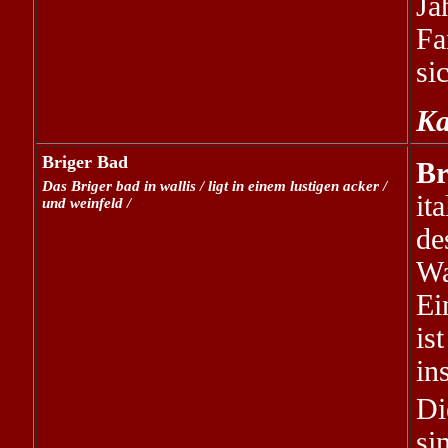
Ja
Fa
si
Ka
Briger Bad
Br
Das Briger bad in wallis / ligt in einem lustigen acker /
it
und weinfeld /
de
W
Ei
is
in
Di
si