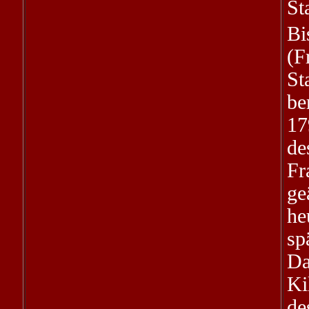
St
B
(F
St
be
17
de
Fr
ge
he
sp
Da
Ki
d