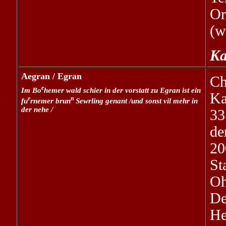
Or
(w
Ka
Aegran / Egran
C
e
Im Bo
hemer wald schier in der vorstatt zu Egran ist ein
Ka
e
n
fu
rnemer brun
Sewrling genant /und sonst vil mehr in
der nehe /
33
de
20
St
Oh
De
He