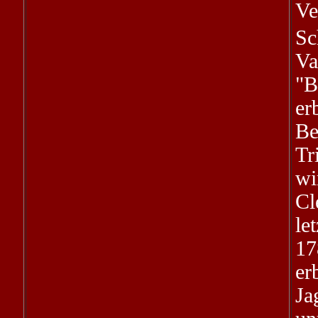
Ve
Sc
Va
"B
er
Be
Tr
wi
Cl
le
17
er
Ja