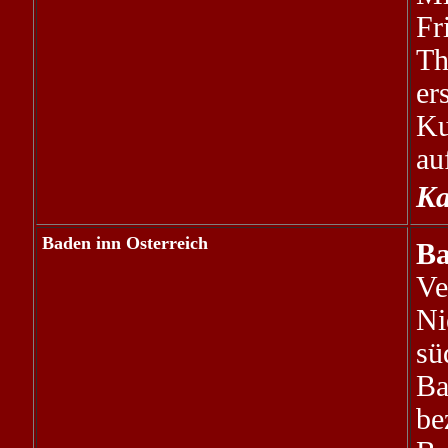
F
Th
er
K
au
Ka
Baden inn Osterreich
B
Ve
Ni
sü
Ba
b