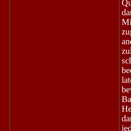
Qu
d
Mi
zu
an
zu
sc
be
la
be
Ba
He
da
je