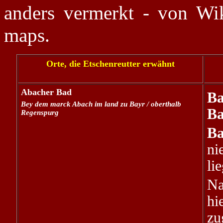
anders vermerkt - von Wik
maps.
Orte, die Etschenreutter erwähnt
Abacher Bad
B
Bey dem marck Abach im land zu Bayr / oberthalb
Ba
Regenspurg
Ba
ni
li
Na
hi
zu