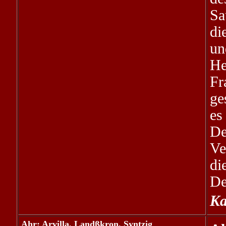
Sa
di
un
He
Fr
ge
es
De
Ve
di
De
Ka
Ahr: Arvilla, Landßkron, Syntzig