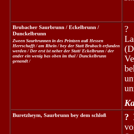
Brubacher Saurbrunn / Eckelbrunn /
? 
Dunckelbrunn
L
Zween Saurbrunnen in des Printzen auß Hessen
Herrschafft / am Rhein / bey der Statt Brubach erfunden
(D
werden / Der erst ist neher der Statt/ Eckelbrunn / der
ander ein wenig bas oben im thal / Dunckelbrunn
Ve
genandt /
be
un
un
Ka
Buretzheym, Saurbrunn bey dem schloß
? 
vo