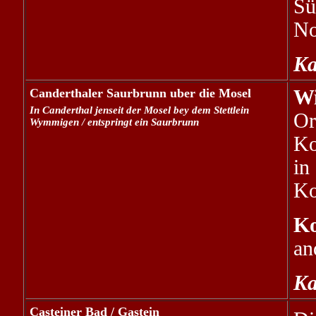
Sü
No
Ka
Canderthaler Saurbrunn uber die Mosel
Wi
In Canderthal jenseit der Mosel bey dem Stettlein
O
Wymmigen / entspringt ein Saurbrunn
Ko
in
Ko
Ko
an
Ka
Casteiner Bad / Gastein