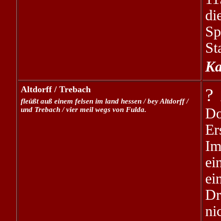
di
Sp
St
Ka
Altdorff / Trebach
?
fleüßt auß einem felsen im land hessen / bey Altdorff /
und Trebach / vier meil wegs von Fulda.
Do
Er
Im
ei
e
Dr
ni