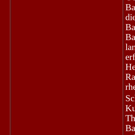
Ba
di
Ba
Ba
l
e
H
Ra
rh
Sc
Ku
Th
Ba