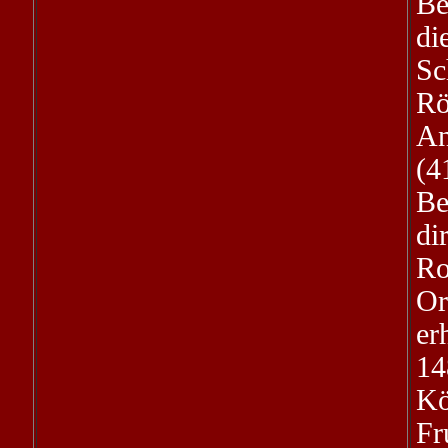
Be
di
S
R
An
(4
Be
di
Ro
Or
er
14
K
Fr