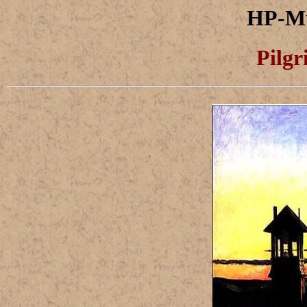
HP-Mu
Pilgr