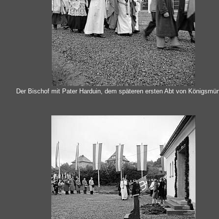
Der Bischof mit Pater Harduin, dem späteren ersten Abt von Königsmün