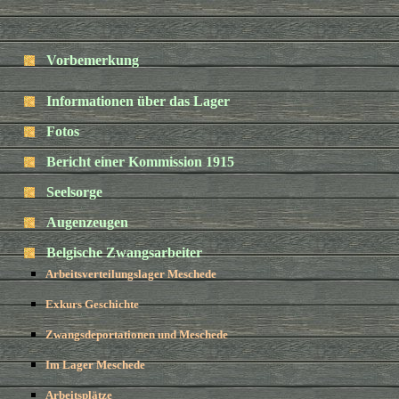
Vorbemerkung
Informationen über das Lager
Fotos
Bericht einer Kommission 1915
Seelsorge
Augenzeugen
Belgische Zwangsarbeiter
Arbeitsverteilungslager Meschede
Exkurs Geschichte
Zwangsdeportationen und Meschede
Im Lager Meschede
Arbeitsplätze